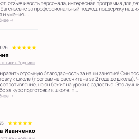
рт, отзывчивость персонала, интересная программа для де
 Евгеньевне за профессиональный подход, поддержку наших 
 и умения....
бнее →
2026
ния
лотики» Родники
выразить огромную благодарность за наши занятия! Сын пос
товку к школе (программа рассчитана за 2 года до школы). Ч
 сопротивление, но он бежит на уроки с радостью. Это лучш
о за курс подготовки к школе: п...
бнее →
025
а Иванченко
лотики» Родники