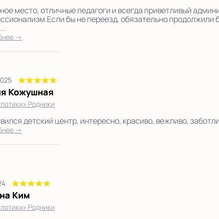
ное место, отличные педагоги и всегда приветливый админ
ссионализм.Если бы не переезд, обязательно продолжили б
..
бнее →
2025
я Кожушная
лотики» Родники
вился детский центр, интересно, красиво, вежливо, заботлив
бнее →
24
на Ким
лотики» Родники