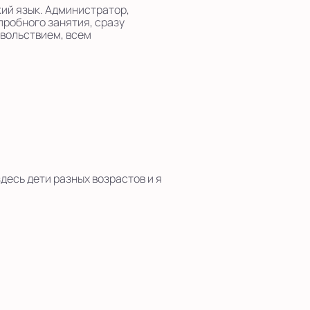
кий язык. Администратор,
пробного занятия, сразу
овольствием, всем
есь дети разных возрастов и я