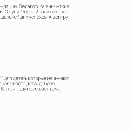
ендации. Педагоги очень чуткие
. С нуля. Через 2 занятия она
м дальнейших успехов. А центру
й" для детей, которые начинают
нал своего дела, добрая,
 В этом году посещает дочь