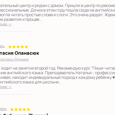
ательный центр и рядом с домом. Пришли в центр по реком
фессиональные. Дочка в этом году пошла сюда на английский
могла читать простые слова и слоги. Это очень радует. Жде
м развития и процве...
бнее →
024
тасия Опанасюк
лотики» Родники
 ходит на занятия второй год. Рекомендую курс "Пиши-чита
ние английского языка. Преподаватель Наталья - профессио
чивая, находит индивидуальный подход к каждому ребёнку ♥
английского языка для школьни...
бнее →
2024