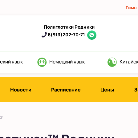
Гимн
Полиглотики Родники
8(913)202-70-71
ский язык
Немецкий язык
Китайск
Новости
Расписание
Цены
З
ки