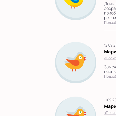
Дочь 
добра
приоб
реком
Подро
12.09.
Мари
«Полиг
Замеч
очень
Подро
11.09.2
Мари
«Полиг