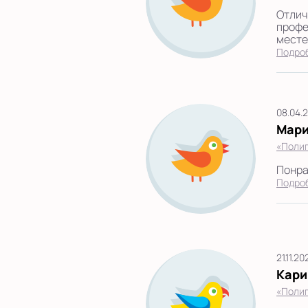
Отлич
профе
месте.
Подро
08.04.
Мари
«Полиг
Понра
Подро
21.11.20
Кари
«Полиг