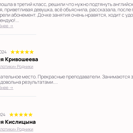
пошла в третий класс, решили что нужно подтянуть английс
я, приветливая девушка, всё объяснила, рассказала, после 
рели абонемент. Дочке занятия очень нравятся, ходит с уд
ендую!...
бнее →
2024
я Кривошеева
лотики» Родники
ательное место. Прекрасные преподаватели. Занимаются зд
 довольна результатами....
бнее →
024
я Кислицына
лотики» Родники