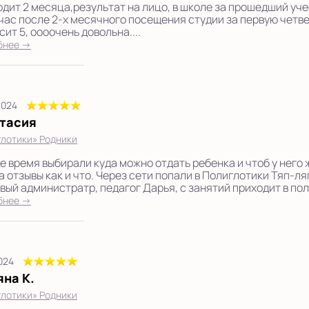
одит 2 месяца,результат на лицо, в школе за прошедший уч
йчас после 2-х месячного посещения студии за первую четве
ит 5, оооочень довольна....
бнее →
2024
тасия
лотики» Родники
е время выбирали куда можно отдать ребенка и чтоб у него 
а отзывы как и что. Через сети попали в Полиглотики Тяп-л
вый администратр, педагог Дарья, с занятий приходит в полн
бнее →
2024
яна К.
лотики» Родники