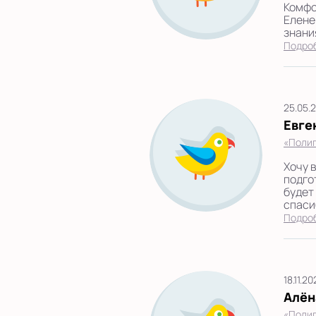
Комфо
Елене
знания
Подро
25.05.
Евге
«Полиг
Хочу 
подго
будет
спасиб
Подро
18.11.2
Алён
«Полиг