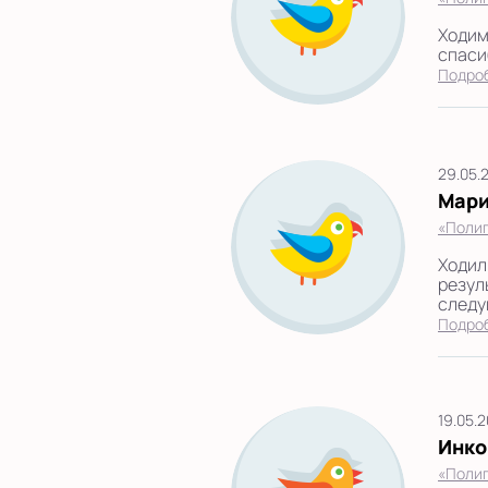
Ходим
спасиб
Подро
29.05.
Мари
«Полиг
Ходил
резул
следую
Подро
19.05.
Инко
«Полиг