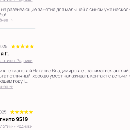
 на развивающие занятия для малышей с сыном уже несколь
о!...
бнее →
2025
я Г.
лотики» Родники
и к Гетмановой Наталье Владимировне , заниматься английс
ьтат отличный, хорошо умеет налаживать контакт с детьми. 
щем году !...
бнее →
2025
гнито 9519
лотики» Родники