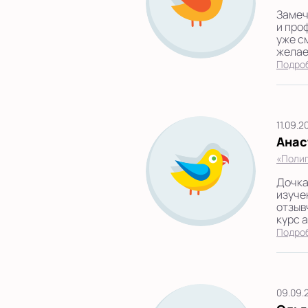
Замеч
и про
уже с
желае
Подро
11.09.2
Анас
«Полиг
Дочка
изуче
отзыв
курс 
Подро
09.09.