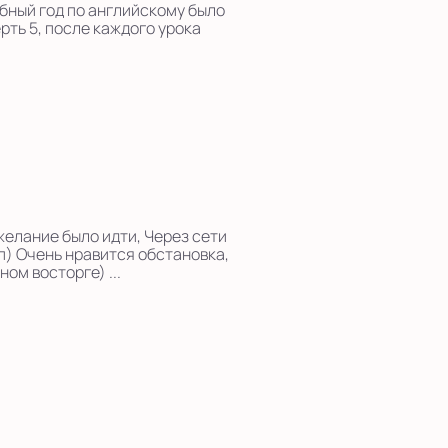
ебный год по английскому было
рть 5, после каждого урока
желание было идти, Через сети
яп) Очень нравится обстановка,
ом восторге) ...