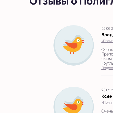
Отзывы о Полиг
02.06.
Влад
«Полиг
Очень
Препо
с чем
круглы
Подро
28.05.
Ксен
«Полиг
Очень