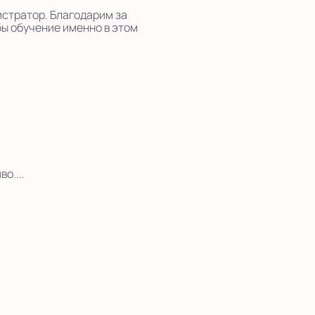
истратор. Благодарим за
ы обучение именно в этом
о....