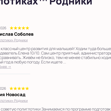
лотиках™ Родники
2026
ислав Соболев
лотики» Родники
 классный центр развития для малышей! Ходим туда больше 
даватель Елена 10/10. Сам центр приятный, администраторы,
 сравнивать. Живём не близко, тем не менее стабильно ходи
й год в любую погоду. Если ищете ...
бнее →
2026
ия Новосад
лотики» Родники
 советую полиглотики Занимаемся по программе подготовки