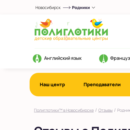
Новосибирск
Родники
Выберите центр
Родники
Показать на карте
Выбрать другой город
Английский язык
Француз
Наш центр
Преподаватели
/
/
Полиглотики™ в Новосибирске
Отзывы
Родни