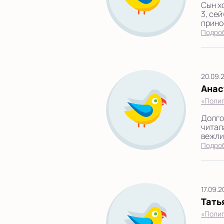
Сын х
3, се
принос
Подро
20.09.
Анас
«Полиг
Долго
читал
вежли
Подро
17.09.
Тать
«Полиг