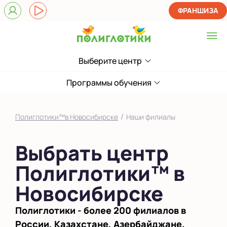
ФРАНШИЗА
Выберите центр
Выберите центр
Родники
Программы обучения
Показать на карте
/
Полиглотики™в Новосибирске
Наши филиалы
Выбрать другой город
Выбрать центр
Полиглотики™ в
Новосибирске
Полиглотики - более 200 филиалов в
России, Казахстане, Азербайджане.