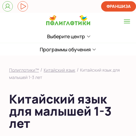
ФРАНШИЗА
Выберите центр
Выберите центр
Родники
Программы обучения
Показать на карте
/
/
Полиглотики™
Китайский язык
Китайский язык для
Выбрать другой город
малышей 1-3 лет
Китайский язык
для малышей 1-3
лет