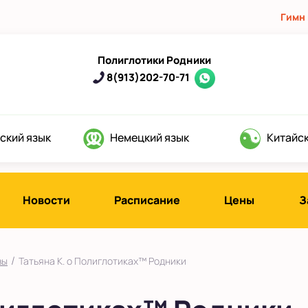
Гимн
Полиглотики Родники
8(913)202-70-71
ский язык
Немецкий язык
Китайск
Новости
Расписание
Цены
З
/
вы
Татьяна К. о Полиглотиках™ Родники