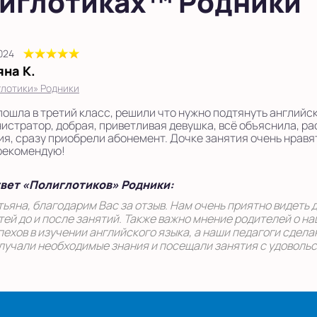
олиглотиках™ Родники
2024
яна К.
лотики» Родники
пошла в третий класс, решили что нужно подтянуть английск
истратор, добрая, приветливая девушка, всё объяснила, ра
ия, сразу приобрели абонемент. Дочке занятия очень нравят
рекомендую!
вет «Полиглотиков» Родники:
тьяна, благодарим Вас за отзыв. Нам очень приятно видеть
тей до и после занятий. Также важно мнение родителей о н
пехов в изучении английского языка, а наши педагоги сдел
лучали необходимые знания и посещали занятия с удовольс