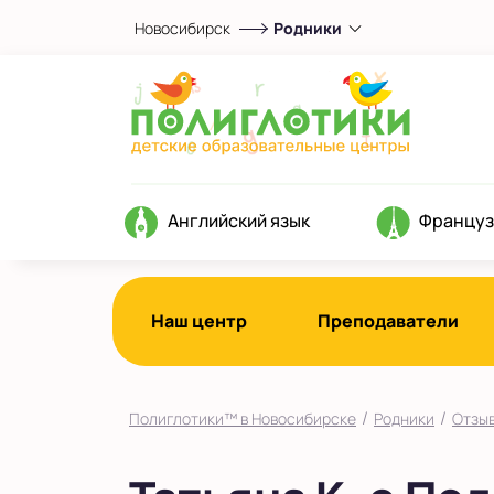
Новосибирск
Родники
Выберите центр
Родники
Показать на карте
Выбрать другой город
Английский язык
Француз
Наш центр
Преподаватели
/
/
Полиглотики™ в Новосибирске
Родники
Отзы