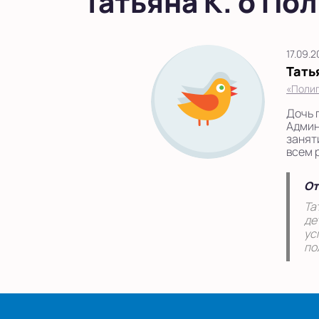
Татьяна К. о П
17.09.
Тать
«Полиг
Дочь 
Админ
занят
всем 
От
Та
де
ус
по