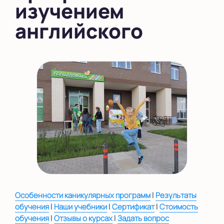
изучением
английского
|
Особенности каникулярных программ
Результаты
|
|
|
обучения
Наши учебники
Сертификат
Стоимость
|
|
обучения
Отзывы о курсах
Задать вопрос