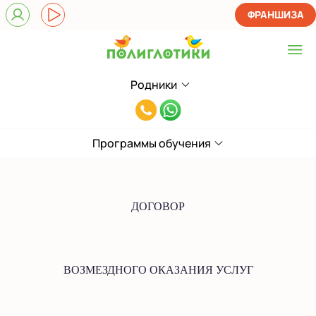
ФРАНШИЗА
Родники
Выберите центр
8(913)202-
Родники
70-
Программы обучения
Показать на карте
71
Выбрать другой город
ДОГОВОР
ВОЗМЕЗДНОГО ОКАЗАНИЯ УСЛУГ