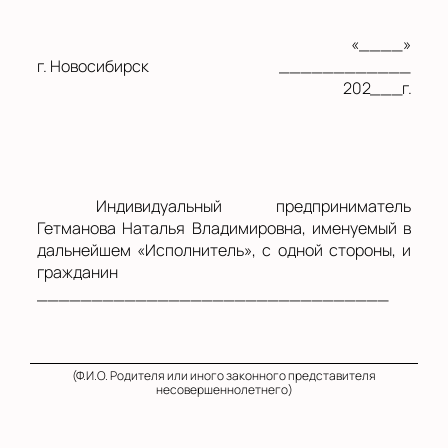
«____»
г. Новосибирск
____________
202___
г.
Индивидуальный предприниматель
Гетманова Наталья Владимировна, именуемый в
дальнейшем «Исполнитель», с одной стороны, и
гражданин
________________________________
(Ф.И.О. Родителя или иного законного представителя
несовершеннолетнего)