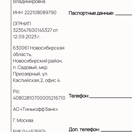
Владимировна
ИНН
222108089790
Паспортные данные: ___
ОГРНИП
323547600145327 от
12.09.2023 г.
630061 Новосибирская
область,
Новосибирский район,
п. Садовый, мкр.
Приозерный, ул.
Каспийская,2, офис 4.
Р/с
Телефон:____________
40802810700005216710
АО «Тинькофф Банк»
Г. Москва
Доп. телефон: _______
БИК 044525974