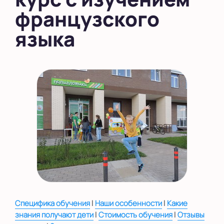
французского
языка
|
|
Специфика обучения
Наши особенности
Какие
|
|
знания получают дети
Стоимость обучения
Отзывы