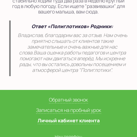
стабильно ходим туда два раза в неделю круглый
год в любую погоду. Если ищете "развивашки" для
вашего малыша, вам сюда.
Ответ «Полиглотиков» Родники:
Владислав, благодарим вас за отзыв. Нам очень
приятно слышать от клиентов такие
замечательные и очень важные для нас
слова.Ваша оценка работы педагогов и центра
помогают нам двигаться вперёд. Мы искренне
рады, что вы остались довольны посещением и
атмосферой центра "Полиглотики".
Обратный звонок
Записаться на пробный урок
Личный кабинет клиента
Наш телефон: