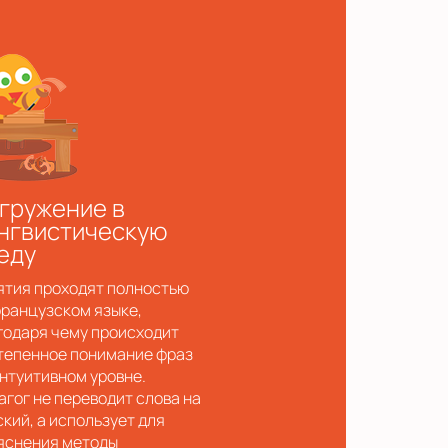
гружение в
нгвистическую
еду
ятия проходят полностью
французском языке,
годаря чему происходит
тепенное понимание фраз
интуитивном уровне.
агог не переводит слова на
ский, а использует для
яснения методы