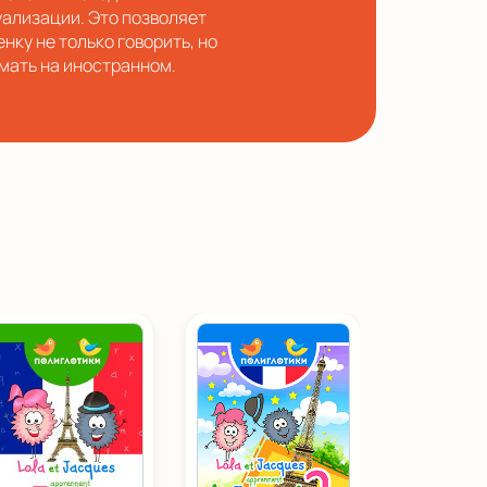
уализации. Это позволяет
енку не только говорить, но
умать на иностранном.