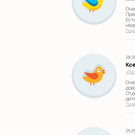
Оче
Пре
Ест
неде
Под
28.0
Кс
«Пол
Оче
дов
Отд
дете
Под
25.0