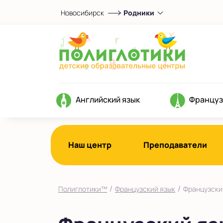
Новосибирск
Родники
Выберите центр
Родники
Показать на карте
Выбрать другой город
Английский язык
Француз
Наш центр
Преподаватели
/
/
Полиглотики™
Французский язык
Французский