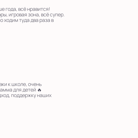
е года, всё нравится!
ы, игровая зона, всё супер.
о ходим туда два раза в
ки к школе, очень
амма для детей 🔥
дход, поддержку наших