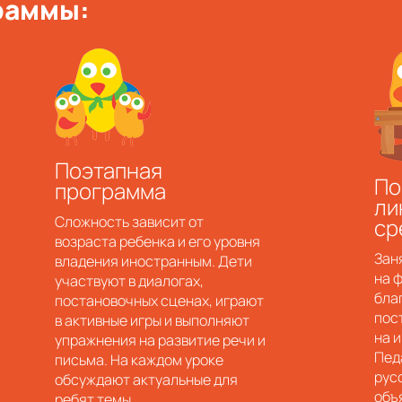
раммы:
Поэтапная
По
программа
ли
Сложность зависит от
ср
возраста ребенка и его уровня
Зан
владения иностранным. Дети
на 
участвуют в диалогах,
бла
постановочных сценах, играют
пос
в активные игры и выполняют
на 
упражнения на развитие речи и
Пед
письма. На каждом уроке
рус
обсуждают актуальные для
объ
ребят темы.