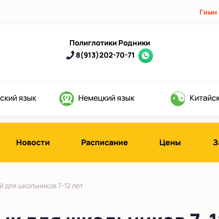
Гимн
Полиглотики Родники
8(913)202-70-71
ский язык
Немецкий язык
Китайск
Новости
Расписание
Цены
З
 для школьников 7-12 лет