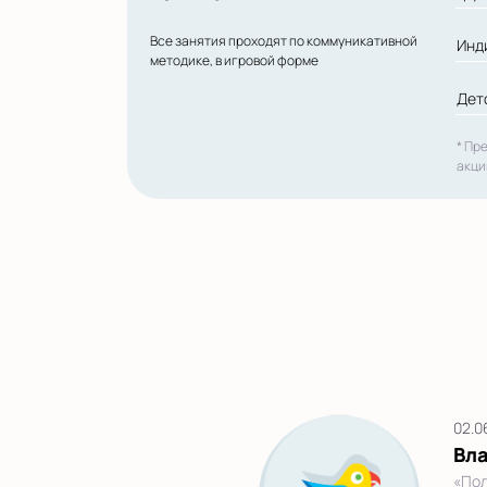
Все занятия проходят по коммуникативной
Инд
методике, в игровой форме
Дет
* Пр
акци
02.0
Вл
«Пол