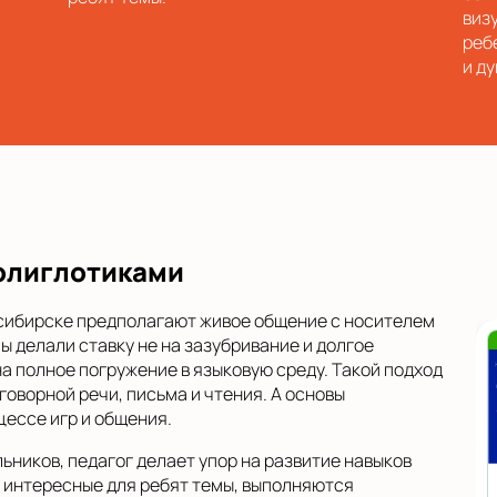
виз
реб
и д
Полиглотиками
осибирске предполагают живое общение с носителем
 делали ставку не на зазубривание и долгое
а полное погружение в языковую среду. Такой подход
оворной речи, письма и чтения. А основы
цессе игр и общения.
ников, педагог делает упор на развитие навыков
я интересные для ребят темы, выполняются