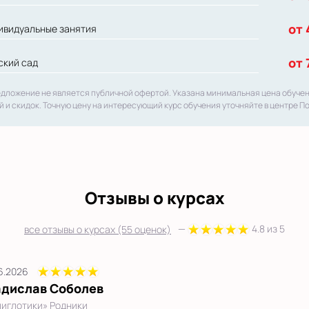
от 
ивидуальные занятия
от 
ский сад
едложение не является публичной офертой. Указана минимальная цена обуче
й и скидок. Точную цену на интересующий курс обучения уточняйте в центре П
Отзывы о курсах
—
4.8 из 5
все отзывы о курсах (55 оценок)
6.2026
адислав Соболев
иглотики» Родники