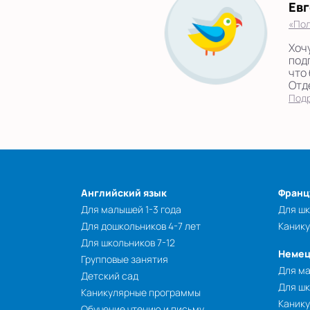
Ев
«Пол
Хоч
под
что
Отде
Под
Английский язык
Франц
Для малышей 1-3 года
Для шк
Для дошкольников 4-7 лет
Каник
Для школьников 7-12
Немец
Групповые занятия
Для ма
Детский сад
Для шк
Каникулярные программы
Каник
Обучение чтению и письму