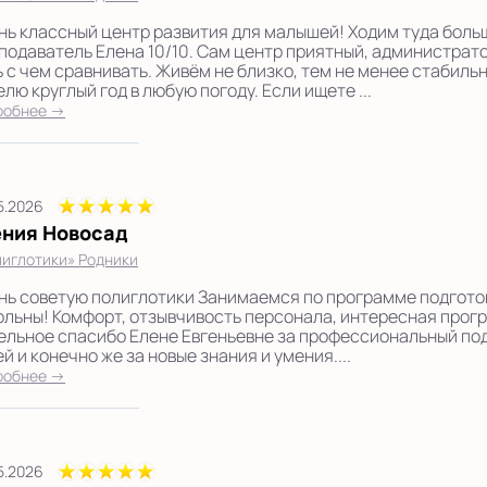
нь классный центр развития для малышей! Ходим туда больш
подаватель Елена 10/10. Сам центр приятный, администратор
ь с чем сравнивать. Живём не близко, тем не менее стабильн
лю круглый год в любую погоду. Если ищете ...
робнее →
5.2026
ения Новосад
иглотики» Родники
нь советую полиглотики Занимаемся по программе подготов
ольны! Комфорт, отзывчивость персонала, интересная прогр
ельное спасибо Елене Евгеньевне за профессиональный по
й и конечно же за новые знания и умения....
робнее →
5.2026